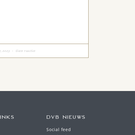
2, 2023
Geen reacties
INKS
DVB NIEUWS
Social feed