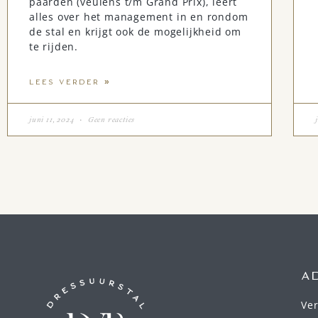
paarden (veulens t/m Grand Prix), leert
alles over het management in en rondom
de stal en krijgt ook de mogelijkheid om
te rijden.
LEES VERDER »
juni 11, 2024
Geen reacties
A
Ve