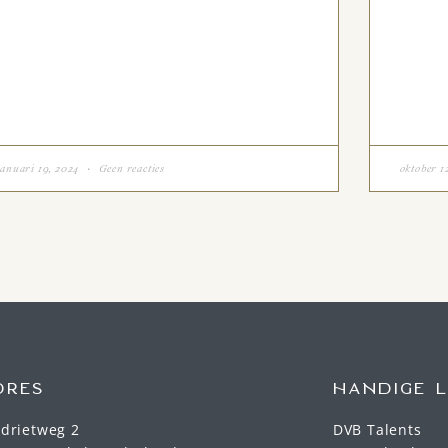
januari 19, 2024
Geen reacties
oktober 1
DRES
HANDIGE L
rdrietweg 2
DVB Talents