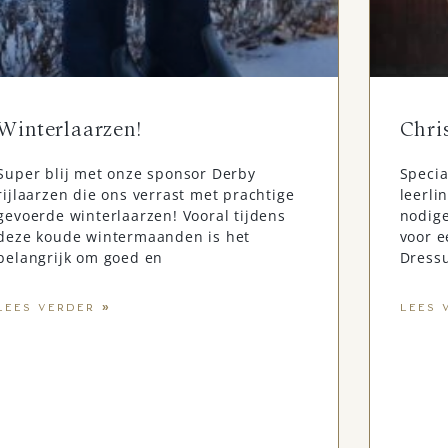
Winterlaarzen!
Chri
Super blij met onze sponsor Derby
Specia
rijlaarzen die ons verrast met prachtige
leerli
gevoerde winterlaarzen! Vooral tijdens
nodige
deze koude wintermaanden is het
voor e
belangrijk om goed en
Dressu
LEES VERDER »
LEES 