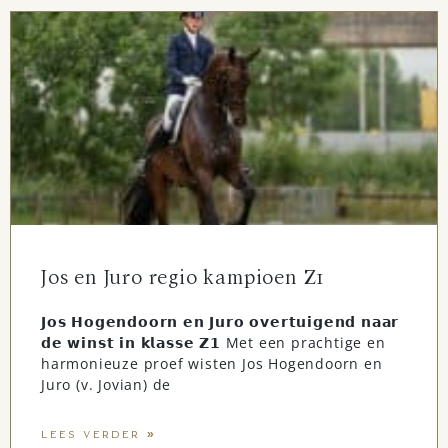
Jos en Juro regio kampioen Z1
𝗝𝗼𝘀 𝗛𝗼𝗴𝗲𝗻𝗱𝗼𝗼𝗿𝗻 𝗲𝗻 𝗝𝘂𝗿𝗼 𝗼𝘃𝗲𝗿𝘁𝘂𝗶𝗴𝗲𝗻𝗱 𝗻𝗮𝗮𝗿
𝗱𝗲 𝘄𝗶𝗻𝘀𝘁 𝗶𝗻 𝗸𝗹𝗮𝘀𝘀𝗲 𝗭𝟭 Met een prachtige en
harmonieuze proef wisten Jos Hogendoorn en
Juro (v. Jovian) de
LEES VERDER »